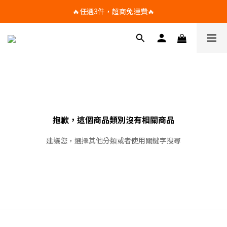
🔥任選3件，超商免運費🔥
🔥任選3件，超商免運費🔥
任選滿額折扣，滿1500享95折，滿2500享9折，滿3500享88折
🔥任選3件，超商免運費🔥
抱歉，這個商品類別沒有相關商品
建議您，選擇其他分類或者使用關鍵字搜尋