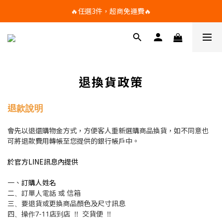
🔥任選3件，超商免運費🔥
🔥任選3件，超商免運費🔥
任選滿額折扣，滿1500享95折，滿2500享9折，滿3500享88折
🔥任選3件，超商免運費🔥
退換貨政策
退款說明
會先以退還購物金方式，方便客人重新選購商品換貨，如不同意也
可
將退款費用轉帳至您提供的銀行帳戶中。
於官方LINE訊息內提供
訂購人姓名
一、
二、訂單人電話 或 信箱
三、要退貨或更換商品顏色及尺寸訊息
四、
操作7-11店到店 !! 交貨便 !!