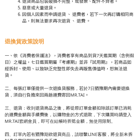
退貨商品包裝破損不完整，或發票、配件不齊者。
惡意或大量退貨。
因個人因素而申請退貨 、 退費者，若下一次再訂購相同商
品，則無法要求再次退貨 、 退費 。
退換貨政策說明
一、依《消費者保護法》，消費者享有商品到貨7天鑑賞期（含例假
日）之權益，七日鑑賞期屬『考慮期』並非『試用期』，若商品如
經拆封、使用、以致缺乏完整性即失去再販售價值時，恕無法退
貨。
二、每張訂單僅提供一次退換貨服務，若於7日猶豫期內需要退換
貨，須自行負擔來回兩趟運費寄回MR.TAI。
三、退貨：收到退貨商品之後，將從原訂單金額扣除該訂單已消耗
的運費金額與手續費後，以購物金的方式退款，下次購買時請登入
MR.TAI官網會員，即可在結帳時折抵金額，無使用限制。
四、訂單內若有猶豫期欲退貨商品，請聯繫LINE客服，將全新未拆