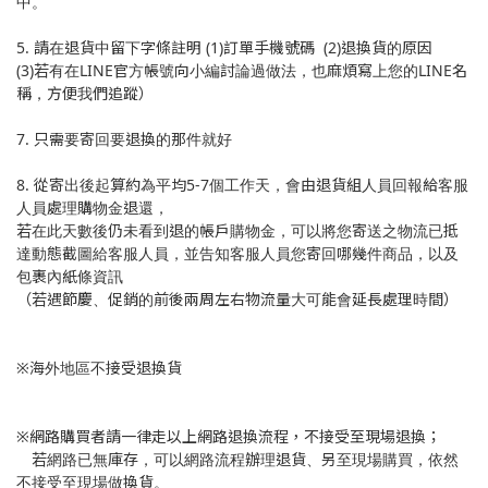
中。
5. 請在退貨中留下字條註明 (1)訂單手機號碼 (2)退換貨的原因
(3)若有在LINE官方帳號向小編討論過做法，也麻煩寫上您的LINE名
稱，方便我們追蹤）
7. 只需要寄回要退換的那件就好
8. 從寄出後起算約為平均5-7個工作天，會由退貨組人員回報給客服
人員處理購物金退還，
若在此天數後仍未看到退的帳戶購物金，可以將您寄送之物流已抵
達動態截圖給客服人員，並告知客服人員您寄回哪幾件商品，以及
包裹內紙條資訊
（若遇節慶、促銷的前後兩周左右物流量大可能會延長處理時間）
※海外地區不接受退換貨
※網路購買者請一律走以上網路退換流程，不接受至現場退換；
若網路已無庫存，可以網路流程辦理退貨、另至現場購買，依然
不接受至現場做換貨。