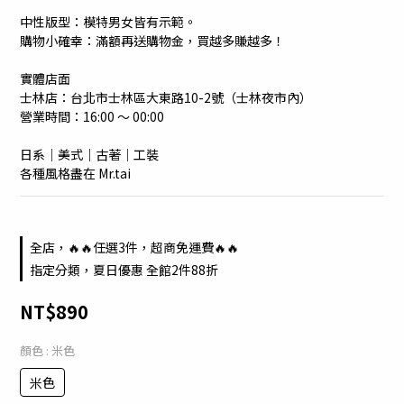
中性版型：模特男女皆有示範。
購物小確幸：滿額再送購物金，買越多賺越多！
實體店面
士林店：台北市士林區大東路10-2號（士林夜市內）
營業時間：16:00 ～ 00:00
日系｜美式｜古著｜工裝
各種風格盡在 Mr.tai
全店，🔥🔥任選3件，超商免運費🔥🔥
指定分類，夏日優惠 全館2件88折
NT$890
顏色
: 米色
米色