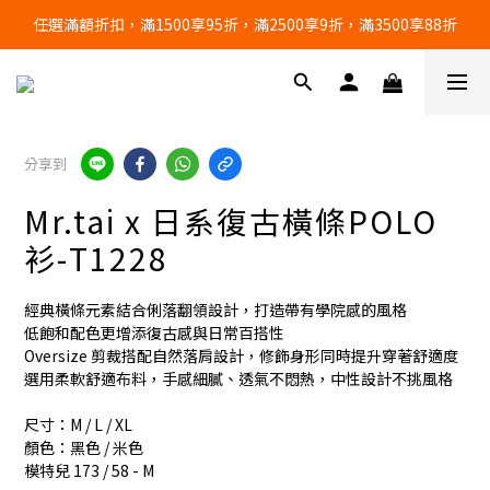
任選滿額折扣，滿1500享95折，滿2500享9折，滿3500享88折
🔥任選3件，超商免運費🔥
🔥任選3件，超商免運費🔥
分享到
Mr.tai x 日系復古橫條POLO
衫-T1228
經典橫條元素結合俐落翻領設計，打造帶有學院感的風格
低飽和配色更增添復古感與日常百搭性
Oversize 剪裁搭配自然落肩設計，修飾身形同時提升穿著舒適度
選用柔軟舒適布料，手感細膩、透氣不悶熱，中性設計不挑風格
尺寸：M / L / XL 
顏色：黑色 / 米色
模特兒 173 / 58 - M