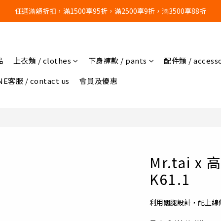
任選滿額折扣，滿1500享95折，滿2500享9折，滿3500享88折
🔥任選3件，超商免運費🔥
🔥任選3件，超商免運費🔥
品
上衣類 / clothes
下身褲款 / pants
配件類 / accesso
E客服 / contact us
會員及優惠
Mr.tai 
K61.1
利用闊腿設計，配上線