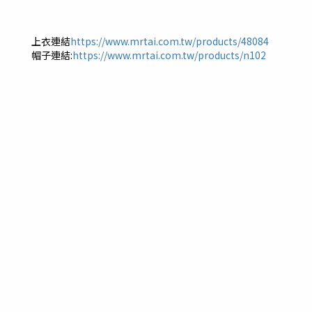
上衣連結
https://www.mrtai.com.tw/products/48084
帽子連結:
https://www.mrtai.com.tw/products/n102