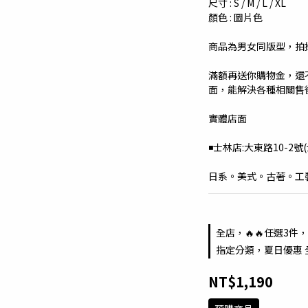
尺寸 : S / M / L / XL 
顏色 : 圖片色
商品為男女同版型，拍
滿額再送你購物金，還
面，能解決各種相關售
實體店面
◾️士林店:大東路10-2號(
日系。美式。古著。工裝。
全店，🔥🔥任選3件，
指定分類，夏日優惠 
NT$1,190