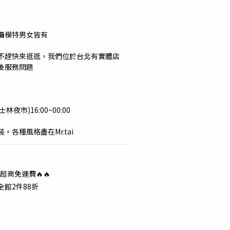
攝模特男女皆有
不趕快來逛逛，我們位於台北有實體店
後服務問題
士林夜市)16:00~00:00
各種風格盡在Mr.tai
超商免運費🔥🔥
全館2件88折