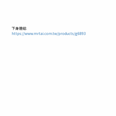
下身連結:
https://www.mrtai.com.tw/products/g6893