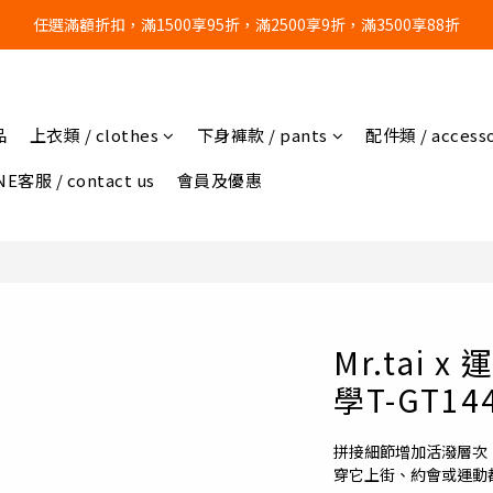
任選滿額折扣，滿1500享95折，滿2500享9折，滿3500享88折
🔥任選3件，超商免運費🔥
🔥任選3件，超商免運費🔥
品
上衣類 / clothes
下身褲款 / pants
配件類 / accesso
E客服 / contact us
會員及優惠
Mr.tai
學T-GT14
拼接細節增加活潑層次
穿它上街、約會或運動