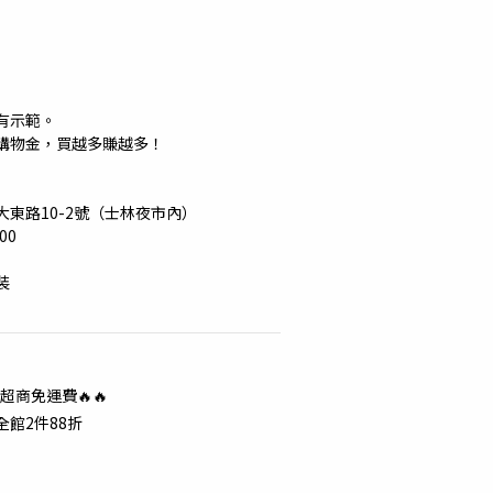
有示範。
購物金，買越多賺越多！
東路10-2號（士林夜市內）
00
裝
超商免運費🔥🔥
全館2件88折