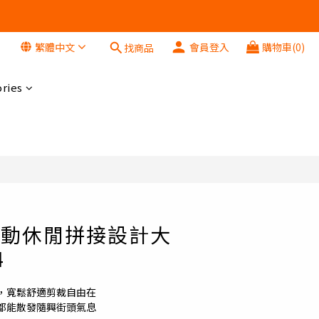
繁體中文
會員登入
購物車(0)
找商品
立即購買
ries
 x 運動休閒拼接設計大
4
，寬鬆舒適剪裁自由在
都能散發隨興街頭氣息