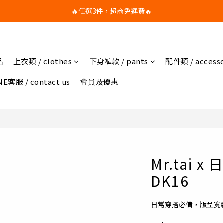
🔥任選3件，超商免運費🔥
🔥任選3件，超商免運費🔥
任選滿額折扣，滿1500享95折，滿2500享9折，滿3500享88折
🔥任選3件，超商免運費🔥
品
上衣類 / clothes
下身褲款 / pants
配件類 / accesso
E客服 / contact us
會員及優惠
Mr.tai
DK16
日常穿搭必備，版型寬