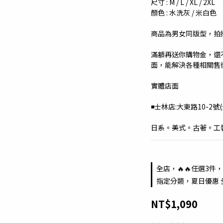
尺寸 : M / L / XL / 2XL
顏色 : 水洗灰 / 米白色
商品為男女同版型，拍
滿額再送你購物金，還
面，能解決各種相關售
實體店面
◾️士林店:大東路10-2號(
日系。美式。古著。工裝。
全店，🔥🔥任選3件，
指定分類，夏日優惠 
NT$1,090