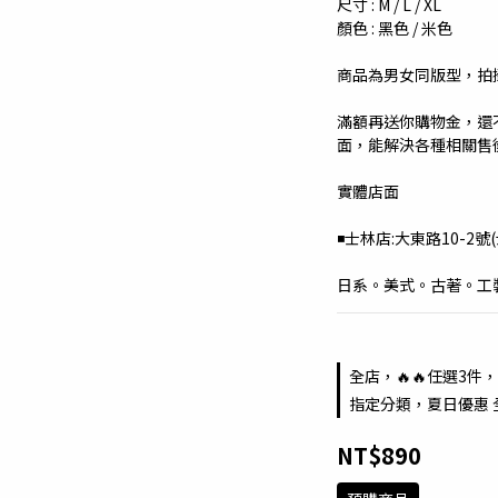
尺寸 : M / L / XL
顏色 : 黑色 / 米色
商品為男女同版型，拍
滿額再送你購物金，還
面，能解決各種相關售
實體店面
◾️士林店:大東路10-2號(
日系。美式。古著。工裝。
全店，🔥🔥任選3件，
指定分類，夏日優惠 
NT$890