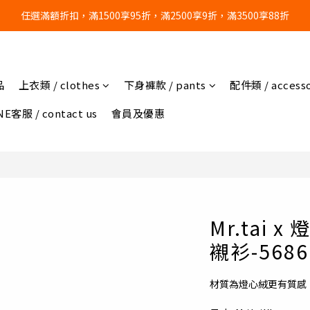
任選滿額折扣，滿1500享95折，滿2500享9折，滿3500享88折
🔥任選3件，超商免運費🔥
🔥任選3件，超商免運費🔥
品
上衣類 / clothes
下身褲款 / pants
配件類 / accesso
E客服 / contact us
會員及優惠
Mr.tai
襯衫-5686
材質為燈心絨更有質感