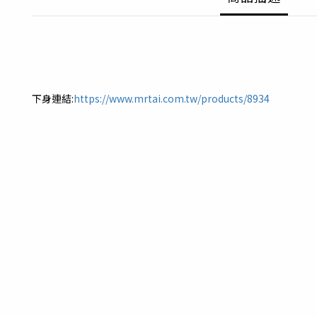
下身連結:
https://www.mrtai.com.tw/products/8934