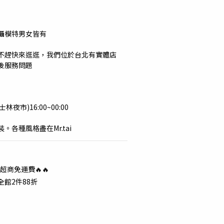
攝模特男女皆有
不趕快來逛逛，我們位於台北有實體店
後服務問題
士林夜市)16:00~00:00
各種風格盡在Mr.tai
超商免運費🔥🔥
全館2件88折