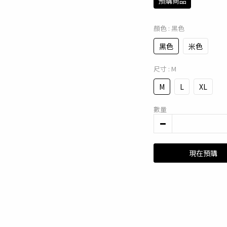
預購商品
顏色
: 黑色
黑色
米色
尺寸
: M
M
L
XL
數量
現在預購