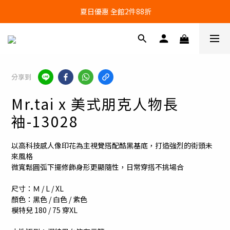
🔥任選3件，超商免運費🔥
 夏日優惠 全館2件88折
🔥任選3件，超商免運費🔥
分享到
Mr.tai x 美式朋克人物長
袖-13028
以高科技感人像印花為主視覺搭配酷黑基底，打造強烈的街頭未
來風格
微寬鬆圓弧下擺修飾身形更顯隨性，日常穿搭不挑場合
尺寸：Ｍ / L / XL 
顏色：黑色 / 白色 / 紫色
模特兒 180 / 75 穿XL