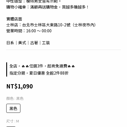
中性版型：模特男女皆有示範。
購物小確幸：滿額再送購物金，買越多賺越多！
實體店面
士林店：台北市士林區大東路10-2號（士林夜市內）
營業時間：16:00 ～ 00:00
日系｜美式｜古著｜工裝
全店，🔥🔥任選3件，超商免運費🔥🔥
指定分類，夏日優惠 全館2件88折
NT$1,090
顏色
: 黑色
黑色
尺寸
: M